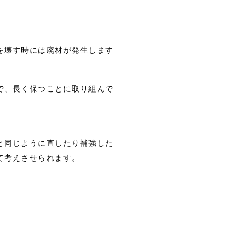
を壊す時には廃材が発生します
。
で、長く保つことに取り組んで
と同じように直したり補強した
て考えさせられます。